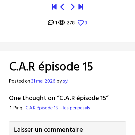
1
278
3
C.A.R épisode 15
Posted on
31 mai 2026
by
syl
One thought on “
C.A.R épisode 15
”
Ping :
C.A.R épisode 15 – les peripesyls
Laisser un commentaire