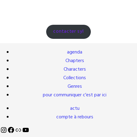
contacter syl
agenda
Chapters
Characters
Collections
Genres
pour communiquer c'est par ici
actu
compte à rebours
Instagram
Facebook
Lien
YouTube