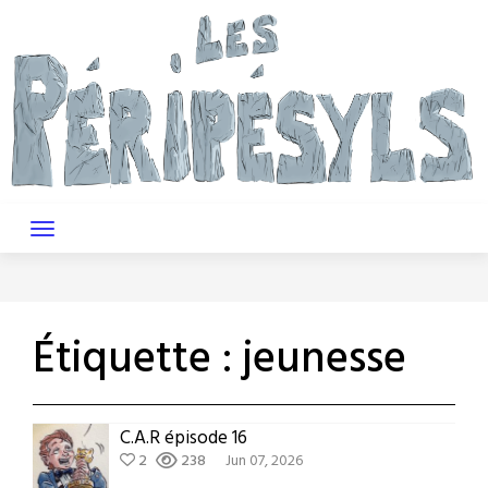
Skip
to
content
Étiquette :
jeunesse
C.A.R épisode 16
2
238
Jun 07, 2026