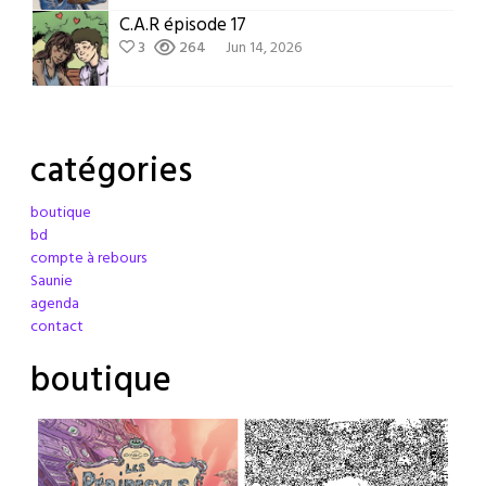
C.A.R épisode 17
3
264
Jun 14, 2026
catégories
boutique
bd
compte à rebours
Saunie
agenda
contact
boutique